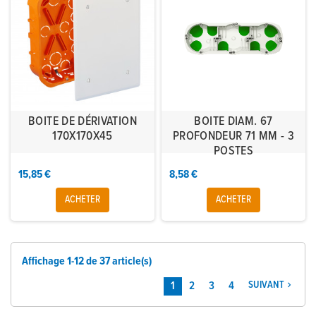
BOITE DE DÉRIVATION
BOITE DIAM. 67
170X170X45
PROFONDEUR 71 MM - 3
POSTES
15,85 €
8,58 €
ACHETER
ACHETER
Affichage 1-12 de 37 article(s)
1
2
3
4
SUIVANT
