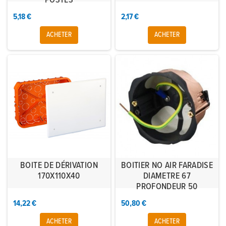
POSTES
5,18 €
2,17 €
ACHETER
ACHETER
BOITE DE DÉRIVATION
BOITIER NO AIR FARADISE
170X110X40
DIAMETRE 67
PROFONDEUR 50
14,22 €
50,80 €
ACHETER
ACHETER