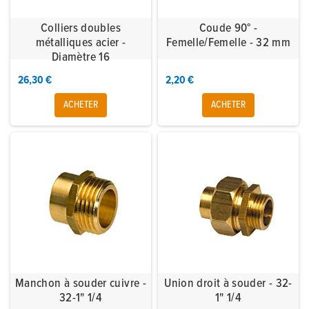
Colliers doubles
Coude 90° -
métalliques acier -
Femelle/Femelle - 32 mm
Diamètre 16
26,30 €
2,20 €
ACHETER
ACHETER
Manchon à souder cuivre -
Union droit à souder - 32-
32-1" 1/4
1" 1/4