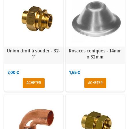
Union droit à souder - 32-
Rosaces coniques - 14mm
1"
x 32mm
7,00 €
1,65 €
ACHETER
ACHETER