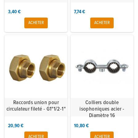
3,40 €
7,74 €
ACHETER
ACHETER
Raccords union pour
Colliers double
circulateur fileté - G1"1/2-1"
isophoniques acier -
Diamètre 16
20,90 €
10,80 €
ACHETER
ACHETER