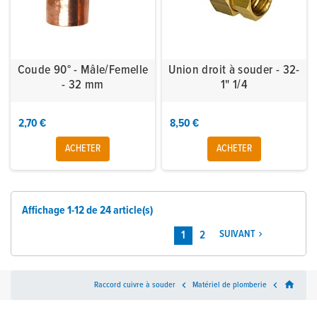
Coude 90° - Mâle/Femelle
Union droit à souder - 32-
- 32 mm
1" 1/4
2,70 €
8,50 €
ACHETER
ACHETER
Affichage 1-12 de 24 article(s)
1
2
SUIVANT

home
Raccord cuivre à souder

Matériel de plomberie
