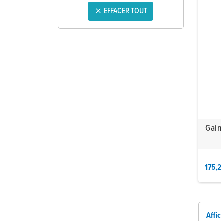
EFFACER TOUT

Gain
175,
Affi