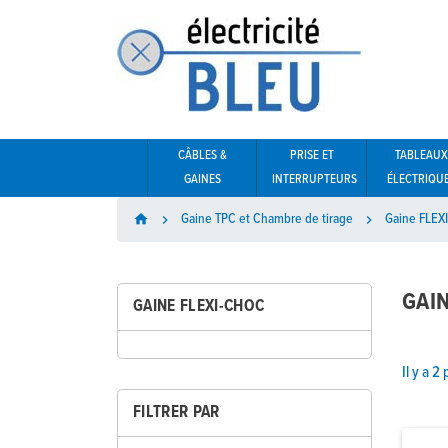
CÂBLES &
PRISE ET
TABLEAUX
GAINES
INTERRUPTEURS
ÉLECTRIQU
Gaine TPC et Chambre de tirage
Gaine FLEX
home


GAI
GAINE FLEXI-CHOC
Il y a 2
FILTRER PAR