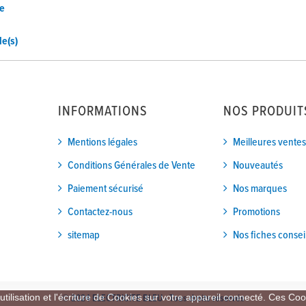
de
le(s)
INFORMATIONS
NOS PRODUIT
Mentions légales
Meilleures ventes
Conditions Générales de Vente
Nouveautés
Paiement sécurisé
Nos marques
Contactez-nous
Promotions
sitemap
Nos fiches consei
tilisation et l'écriture de Cookies sur votre appareil connecté. Ces Cook
© 2024 ELECTRICITE BLEU - Tous droits réservés