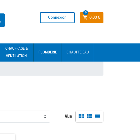
0
Connexion
0,00 €


CHAUFFAGE &
PLOMBERIE
CHAUFFE EAU
VENTILATION



Vue