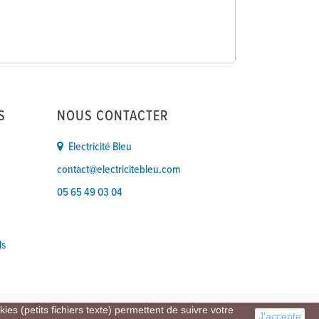
S
NOUS CONTACTER
Electricité Bleu
contact@electricitebleu.com
05 65 49 03 04
ls
ies (petits fichiers texte) permettent de suivre votre
J'accepte