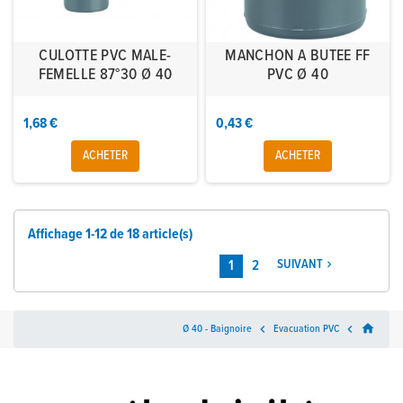
CULOTTE PVC MALE-
MANCHON A BUTEE FF
FEMELLE 87°30 Ø 40
PVC Ø 40
1,68 €
0,43 €
ACHETER
ACHETER
Affichage 1-12 de 18 article(s)
1
2
SUIVANT

home
Ø 40 - Baignoire

Evacuation PVC
