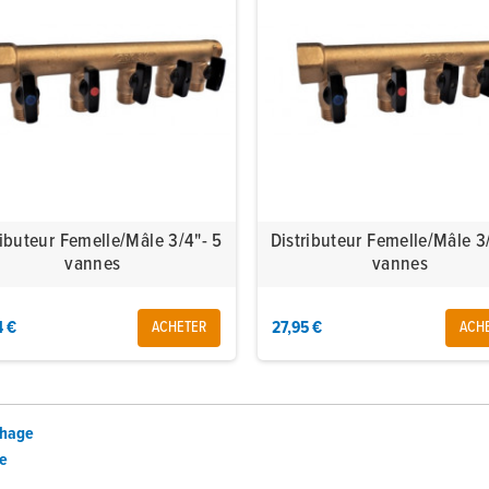
ributeur Femelle/Mâle 3/4"- 5
Distributeur Femelle/Mâle 3
vannes
vannes
4 €
27,95 €
ACHETER
ACH
chage
de