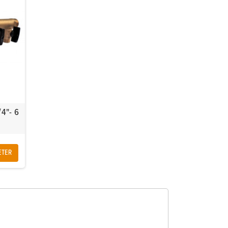
/4"- 6
ETER