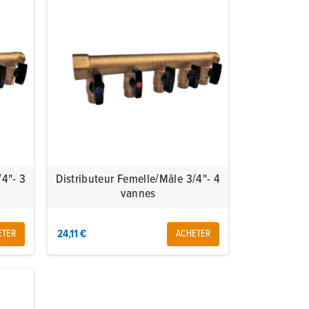
/4"- 3
Distributeur Femelle/Mâle 3/4"- 4
vannes
24,11 €
ETER
ACHETER