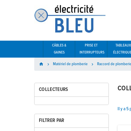
CÂBLES &
PRISE ET
TABLEAUX
GAINES
INTERRUPTEURS
ÉLECTRIQU
Matériel de plomberie
Raccord de plomberi
home


COL
COLLECTEURS
Il y a 5
FILTRER PAR