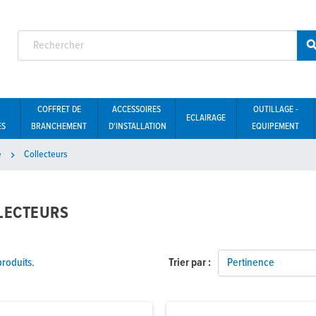
COFFRET DE
ACCESSOIRES
OUTILLAGE -
ECLAIRAGE
ES
BRANCHEMENT
D'INSTALLATION
EQUIPEMENT
e
Collecteurs

LECTEURS
 produits.
Trier par :
Pertinence