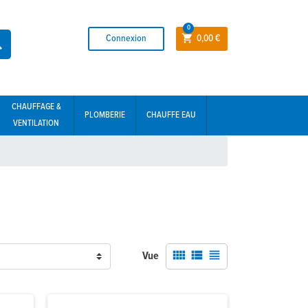
0
Connexion
0,00 €


CHAUFFAGE &
PLOMBERIE
CHAUFFE EAU
VENTILATION



Vue