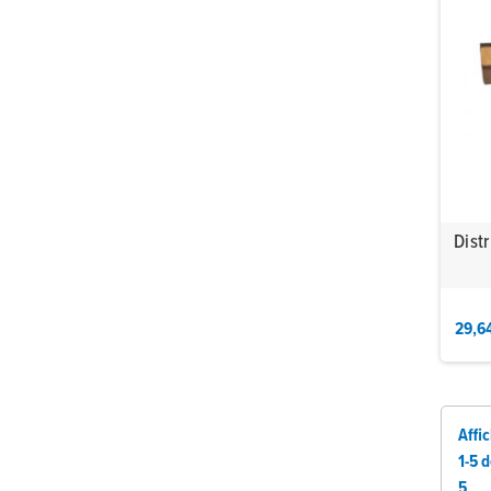
Dist
29,6
Affi
1-5 
5