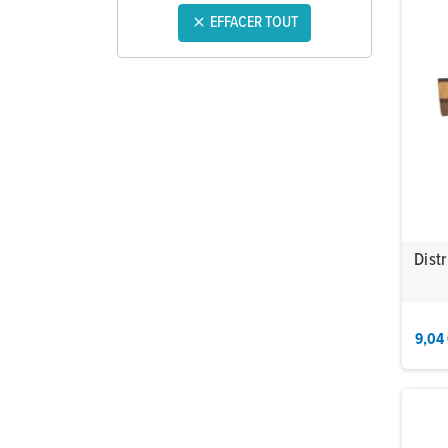
EFFACER TOUT

Dist
9,04