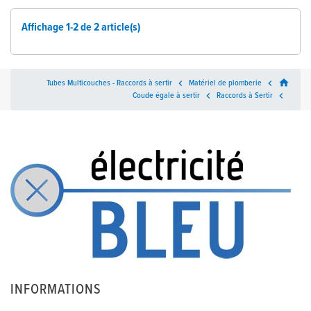
Affichage 1-2 de 2 article(s)
home
Tubes Multicouches - Raccords à sertir

Matériel de plomberie

Coude égale à sertir

Raccords à Sertir

INFORMATIONS