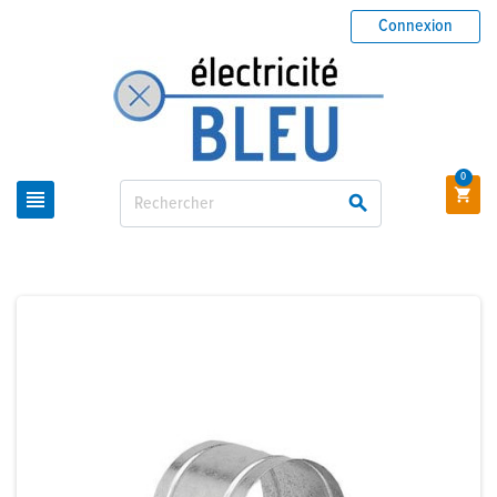
Connexion
0


