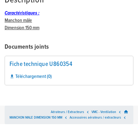
Description
Caractéristiques :
Manchon mâle
Dimension 150 mm
Documents joints
Fiche technique U860354
Téléchargement (0)

home
Aérateurs / Extracteurs

VMC - Ventilation

MANCHON MALE DIMENSION 150 MM

Accessoires aérateurs / extracteurs
