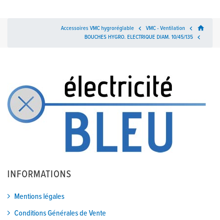
home
Accessoires VMC hygroréglable

VMC - Ventilation

BOUCHES HYGRO. ELECTRIQUE DIAM. 10/45/135

INFORMATIONS
Mentions légales
Conditions Générales de Vente