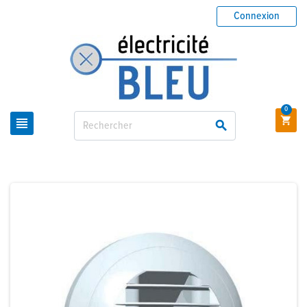
Connexion
0


