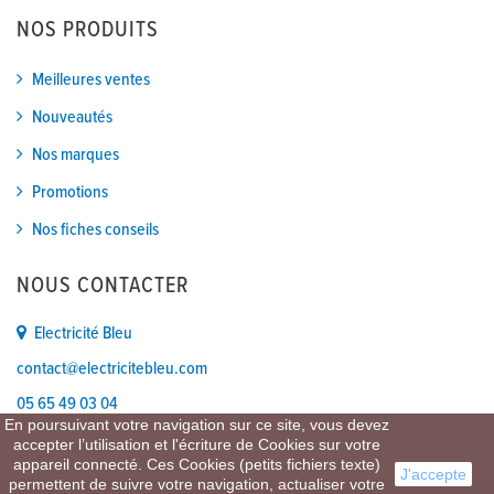
NOS PRODUITS
Meilleures ventes
Nouveautés
Nos marques
Promotions
Nos fiches conseils
NOUS CONTACTER
Electricité Bleu
contact@electricitebleu.com
05 65 49 03 04
En poursuivant votre navigation sur ce site, vous devez
accepter l’utilisation et l'écriture de Cookies sur votre
appareil connecté. Ces Cookies (petits fichiers texte)
J'accepte
permettent de suivre votre navigation, actualiser votre