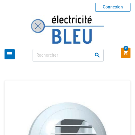
Connexion
0


