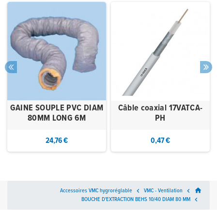
GAINE SOUPLE PVC DIAM
Câble coaxial 17VATCA-
80MM LONG 6M
PH
24,76 €
0,47 €
home
Accessoires VMC hygroréglable

VMC - Ventilation

BOUCHE D'EXTRACTION BEHS 10/40 DIAM 80 MM
