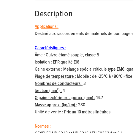
Description
Applications :
Destiné aux raccordements de matériels de pompage et 
Caractéristiques :
Âme :
Cuivre étamé souple, classe 5
Isolation :
EPR qualité EI6
Gaine externe :
Mélange spécial réticulé type EM6, qual
Plage de température :
Mobile : de -25°C à +80°C - fixe 
Nombres de conducteurs :
3
Section (mm²) :
4
Ø gaine extérieure approx. (mm) :
14.7
Masse approx. (kg/km) :
280
Unité de vente :
Prix au 10 mètres linéaires
Normes :