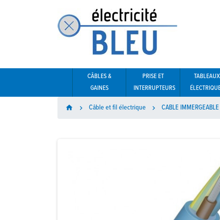
CÂBLES &
PRISE ET
TABLEAUX
GAINES
INTERRUPTEURS
ÉLECTRIQU
Câble et fil électrique
CABLE IMMERGEABLE
home

