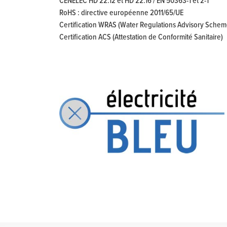
CENELEC HD 22.12 et HD 22.16 / EN 50363-1 et 2-1
RoHS : directive européenne 2011/65/UE
Certification WRAS (Water Regulations Advisory Schem
Certification ACS (Attestation de Conformité Sanitaire)