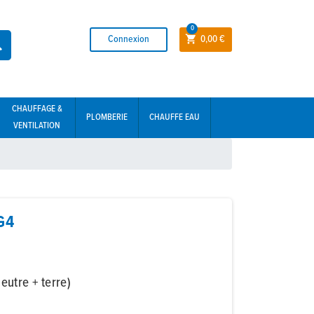
0
Connexion
0,00 €


CHAUFFAGE &
PLOMBERIE
CHAUFFE EAU
VENTILATION
G4
utre + terre)