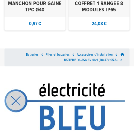
MANCHON POUR GAINE
COFFRET 1 RANGEE 8
TPC Ø40
MODULES IP65
0,97 €
24,08 €
home
Batteries

Piles et batteries

Accessoires d'installation

BATTERIE YUASA 6V 4AH (70x47x105.5)
