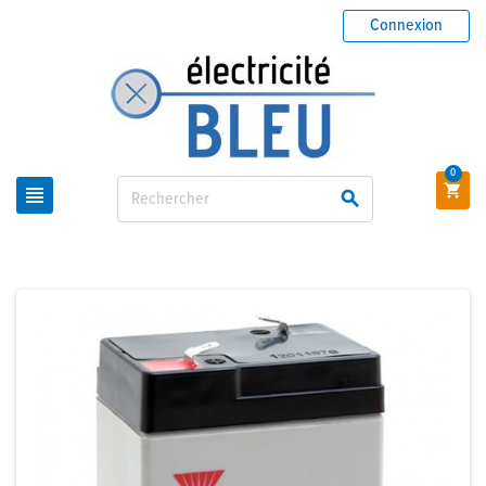
Connexion
0


