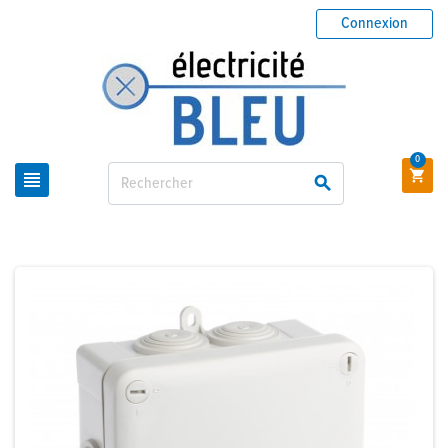
Connexion
0


