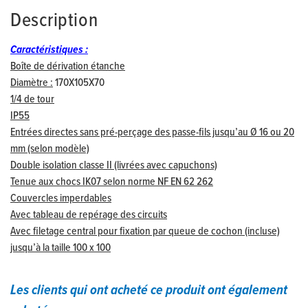
Description
Caractéristiques :
Boîte de dérivation étanche
Diamètre :
170X105X70
1/4 de tour
IP55
Entrées directes sans pré-perçage des passe-fils jusqu’au Ø 16 ou 20
mm (selon modèle)
Double isolation classe II (livrées avec capuchons)
Tenue aux chocs IK07 selon norme NF EN 62 262
Couvercles imperdables
Avec tableau de repérage des circuits
Avec filetage central pour fixation par queue de cochon (incluse)
jusqu’à la taille 100 x 100
Les clients qui ont acheté ce produit ont également