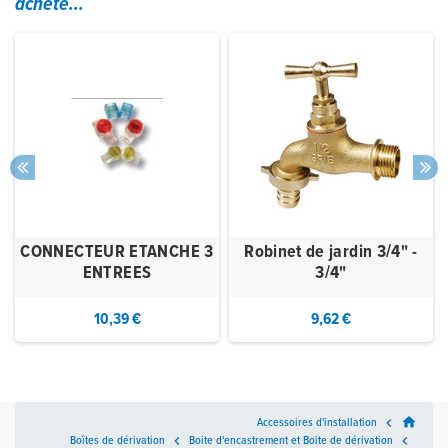
acheté...
CONNECTEUR ETANCHE 3
Robinet de jardin 3/4" -
ENTREES
3/4"
10,39 €
9,62 €
home
Accessoires d'installation

Boîtes de dérivation

Boite d'encastrement et Boite de dérivation
