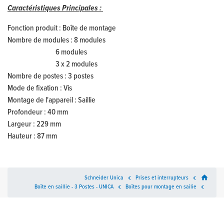
Caractéristiques Principales :
Fonction produit : Boîte de montage
Nombre de modules : 8 modules
6 modules
3 x 2 modules
Nombre de postes : 3 postes
Mode de fixation : Vis
Montage de l'appareil : Saillie
Profondeur : 40 mm
Largeur
: 229 mm
Hauteur
: 87 mm
home
Schneider Unica

Prises et interrupteurs

Boîte en saillie - 3 Postes - UNICA

Boîtes pour montage en sailie
