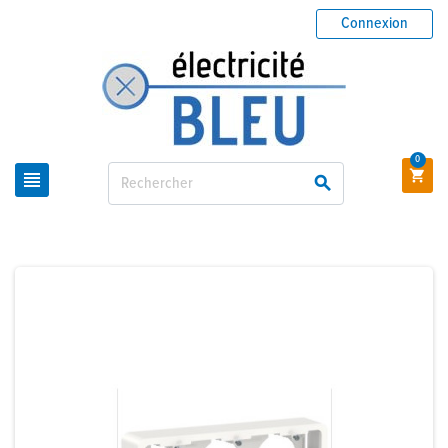
Connexion
0


