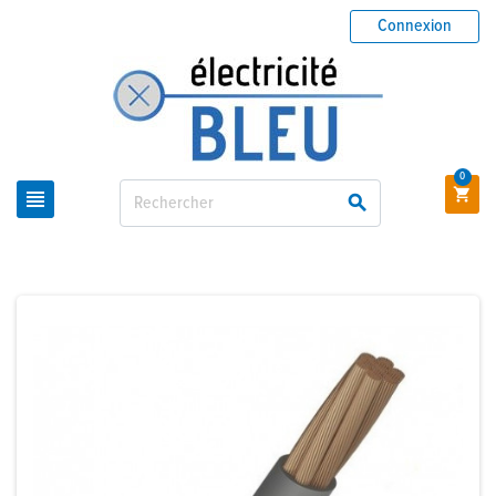
Connexion
0


