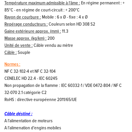
Température maximum admissible à l'âme :
En régime permanent : +
85°C - en régime de court-circuit : + 200°C
Rayon de courbure :
Mobile : 6 x Ø - fixe : 4 x Ø
Repérage conducteurs :
Couleurs selon HD 308 S2
Gaine extérieure approx. (mm) :
11.3
Masse approx. (kg/km) :
200
Unité de vente :
Câble vendu au mètre
Câble :
Souple
Normes :
NF C 32-102-4 et NF C 32-104
CENELEC HD 22.4 - IEC 60245
Non propagation de la flamme : IEC 60332-1 / VDE 0472-804 / NF C
32-070 2.1 catégorie C2
RoHS : directive européenne 2011/65/UE
Câble déstiné :
A l'alimentation de moteurs
A l'alimenation d'engins mobiles