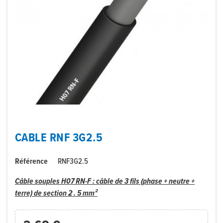
CABLE RNF 3G2.5
Référence
RNF3G2.5
Câble souples H07 RN-F : câble de 3 fils (phase + neutre +
terre) de section 2 . 5 mm²