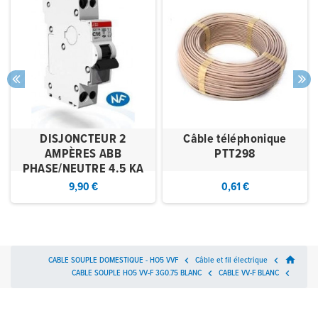
DISJONCTEUR 2
Câble téléphonique
AMPÈRES ABB
PTT298
PHASE/NEUTRE 4.5 KA
9,90 €
0,61 €
home
CABLE SOUPLE DOMESTIQUE - HO5 VVF

Câble et fil électrique

CABLE SOUPLE HO5 VV-F 3G0.75 BLANC

CABLE VV-F BLANC
