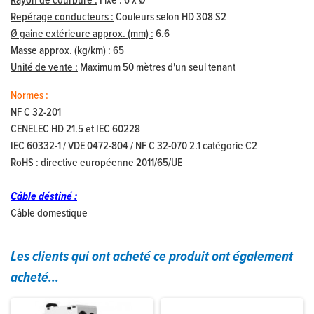
Rayon de courbure :
Fixe : 6 x Ø
Repérage conducteurs :
Couleurs selon HD 308 S2
Ø gaine extérieure approx. (mm) :
6.6
Masse approx. (kg/km) :
65
Unité de vente :
Maximum 50 mètres d'un seul tenant
Normes :
NF C 32-201
CENELEC HD 21.5 et IEC 60228
IEC 60332-1 / VDE 0472-804 / NF C 32-070 2.1 catégorie C2
RoHS : directive européenne 2011/65/UE
Câble déstiné :
Câble domestique
Les clients qui ont acheté ce produit ont également
acheté...