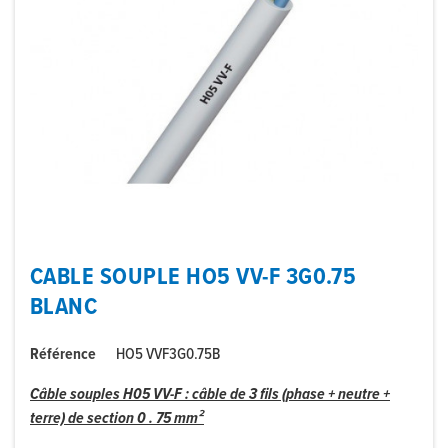
CABLE SOUPLE HO5 VV-F 3G0.75
BLANC
Référence
HO5 VVF3G0.75B
Câble souples H05 VV-F : câble de 3 fils (phase + neutre +
terre) de section 0 . 75 mm²