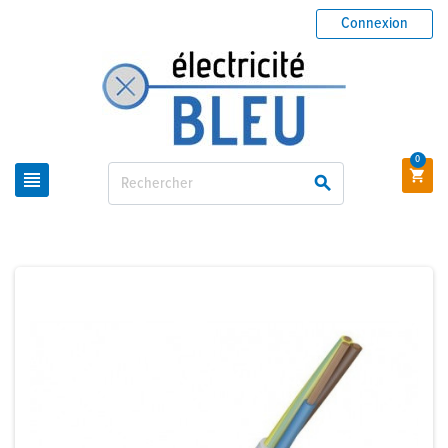
Connexion
0


