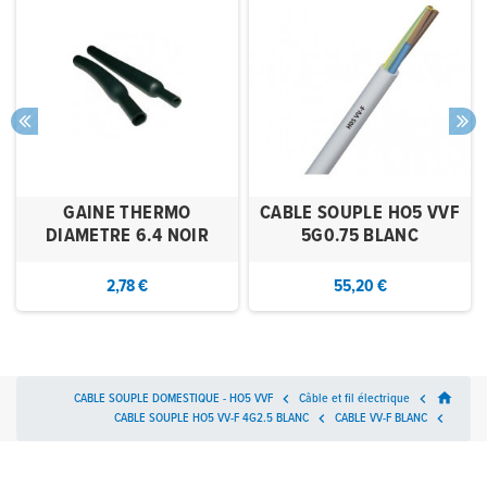
GAINE THERMO
CABLE SOUPLE HO5 VVF
DIAMETRE 6.4 NOIR
5G0.75 BLANC
2,78 €
55,20 €
home
CABLE SOUPLE DOMESTIQUE - HO5 VVF

Câble et fil électrique

CABLE SOUPLE HO5 VV-F 4G2.5 BLANC

CABLE VV-F BLANC
