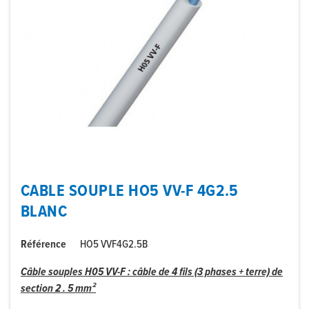
CABLE SOUPLE HO5 VV-F 4G2.5
BLANC
Référence
HO5 VVF4G2.5B
Câble souples H05 VV-F : câble de 4 fils (3 phases + terre) de
section 2 . 5 mm²