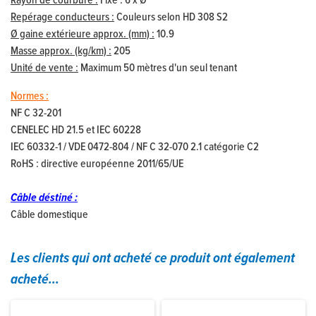
Rayon de courbure :
Fixe : 6 x Ø
Repérage conducteurs :
Couleurs selon HD 308 S2
Ø gaine extérieure approx. (mm) :
10.9
Masse approx. (kg/km) :
205
Unité de vente :
Maximum 50 mètres d'un seul tenant
Normes :
NF C 32-201
CENELEC HD 21.5 et IEC 60228
IEC 60332-1 / VDE 0472-804 / NF C 32-070 2.1 catégorie C2
RoHS : directive européenne 2011/65/UE
Câble déstiné :
Câble domestique
Les clients qui ont acheté ce produit ont également
acheté...