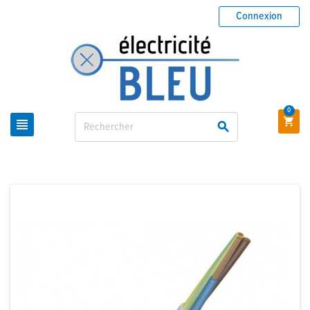
Connexion
0


