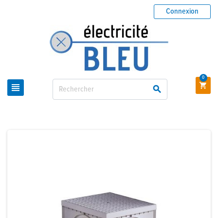
Connexion
0


