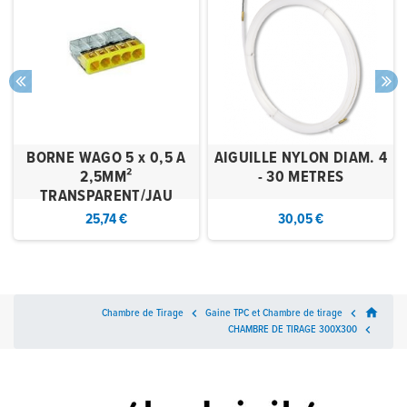
BORNE WAGO 5 x 0,5 A
AIGUILLE NYLON DIAM. 4
2,5MM²
- 30 METRES
TRANSPARENT/JAU
25,74 €
30,05 €
home
Chambre de Tirage

Gaine TPC et Chambre de tirage

CHAMBRE DE TIRAGE 300X300
