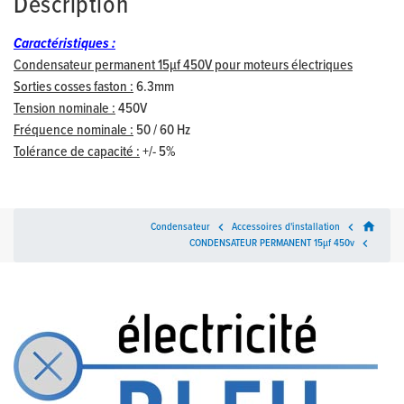
Description
Caractéristiques :
Condensateur permanent 15µf 450V pour moteurs électriques
Sorties cosses faston :
6.3mm
Tension nominale :
450V
Fréquence nominale :
50 / 60 Hz
Tolérance de capacité :
+/- 5%
home
Condensateur

Accessoires d'installation

CONDENSATEUR PERMANENT 15µf 450v
