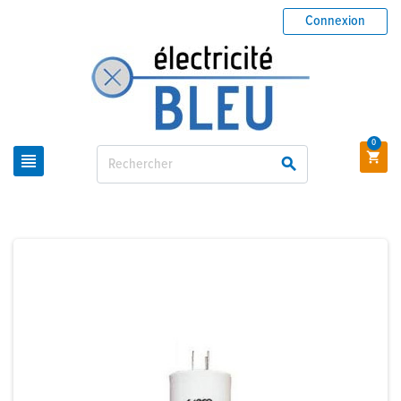
Connexion
0


