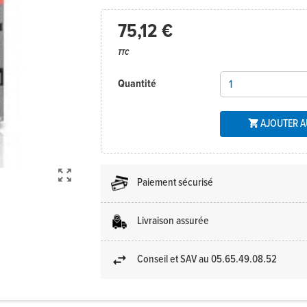
75,12 €
TTC
Quantité
AJOUTER A


Paiement sécurisé
Livraison assurée
Conseil et SAV au 05.65.49.08.52