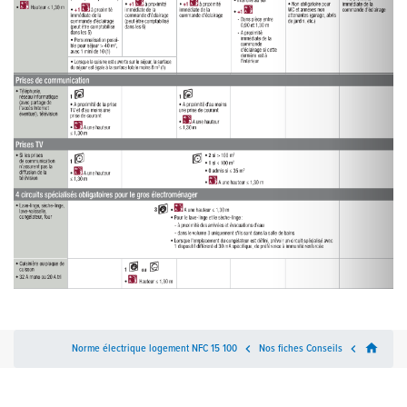
home
Norme électrique logement NFC 15 100

Nos fiches Conseils
