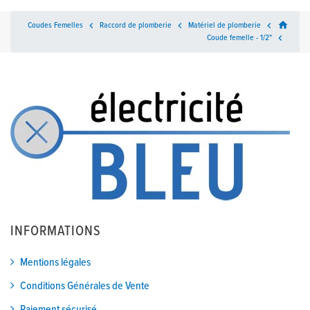
home
Coudes Femelles

Raccord de plomberie

Matériel de plomberie

Coude femelle - 1/2"

INFORMATIONS
Mentions légales
Conditions Générales de Vente
Paiement sécurisé