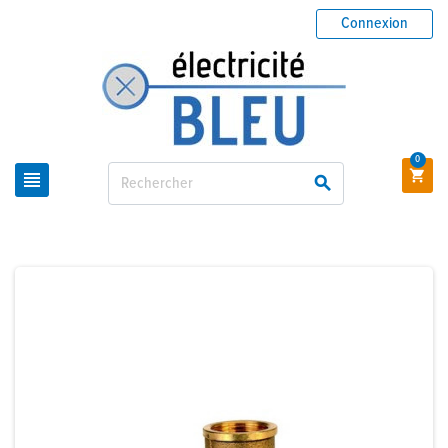
Connexion
0


