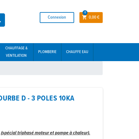
0
Connexion
0,00 €


CHAUFFAGE &
PLOMBERIE
CHAUFFE EAU
VENTILATION
URBE D - 3 POLES 10KA
(spécial triphasé moteur et pompe à chaleur).