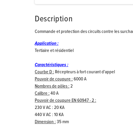
Description
Commande et protection des circuits contre les surcharg
Application :
Tertiaire et résidentiel
Caractéristiques :
Courbe D :
Récepteurs à fort courant d'appel
Pouvoir de coupure :
6000 A
Nombres de pôles :
2
Calibre :
40 A
Pouvoir de coupure EN 60947 - 2 :
230 V AC : 20 KA
440 V AC : 10 KA
Dimension :
35 mm