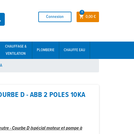
0
Connexion
0,00 €


CHAUFFAGE &
PLOMBERIE
CHAUFFE EAU
VENTILATION
kA
URBE D - ABB 2 POLES 10KA
utre - Courbe D (spécial moteur et pompe à