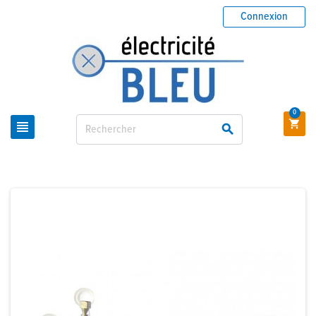
Connexion
0


