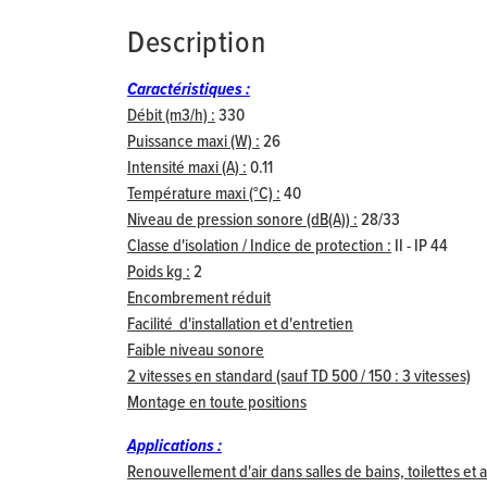
Description
Caractéristiques :
Débit (m3/h) :
330
Puissance maxi (W) :
26
Intensité maxi (A) :
0.11
Température maxi (°C) :
40
Niveau de pression sonore (dB(A)) :
28/33
Classe d'isolation / Indice de protection :
II - IP 44
Poids kg :
2
Encombrement réduit
Facilité d'installation et d'entretien
Faible niveau sonore
2 vitesses en standard (sauf TD 500 / 150 : 3 vitesses)
Montage en toute positions
Applications :
Renouvellement d'air dans salles de bains, toilettes e