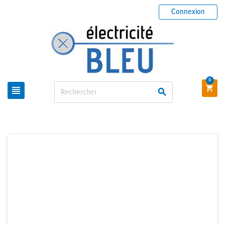
Connexion
0


