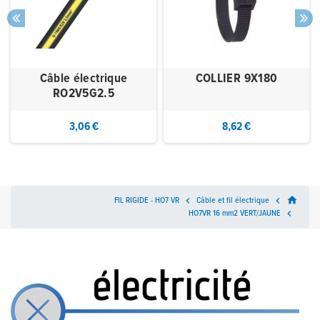
Câble électrique
COLLIER 9X180
RO2V5G2.5
3,06 €
8,62 €
home
FIL RIGIDE - HO7 VR

Câble et fil électrique

HO7VR 16 mm2 VERT/JAUNE
