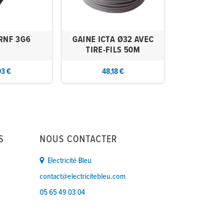
RNF 3G6
GAINE ICTA Ø32 AVEC
HO7VR 16
TIRE-FILS 50M
93 €
48,18 €
3,
S
NOUS CONTACTER
Electricité Bleu
contact@electricitebleu.com
05 65 49 03 04