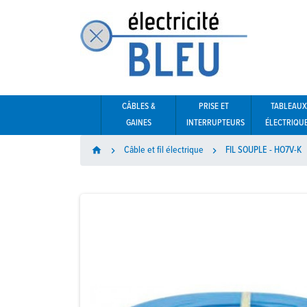
CÂBLES &
PRISE ET
TABLEAUX
GAINES
INTERRUPTEURS
ÉLECTRIQU
Câble et fil électrique
FIL SOUPLE - HO7V-K
home

