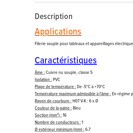
Description
Applications
Filerie souple pour tableaux et appareillages électrique
Caractéristiques
Âme :
Cuivre nu souple, classe 5
Isolation :
PVC
Plage de température :
De -5°C à +70°C
Température maximum admissible à l'âme :
En régime pe
Rayon de courbure :
H07 V-K :
6 x Ø
Couleur de la gaine :
Bleu
Section (mm²) :
16
Nombre de conducteurs :
1
Ø extérieur minimum (mm) :
6.7