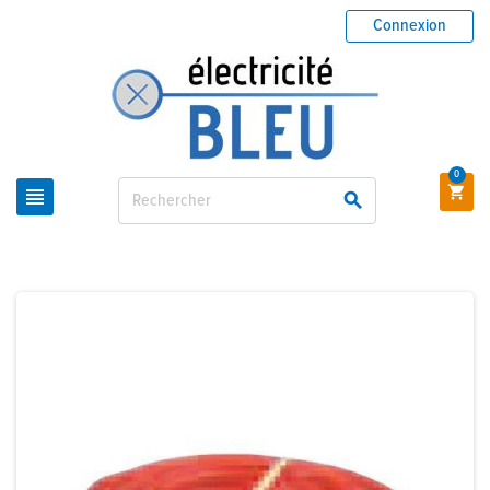
Connexion
0


