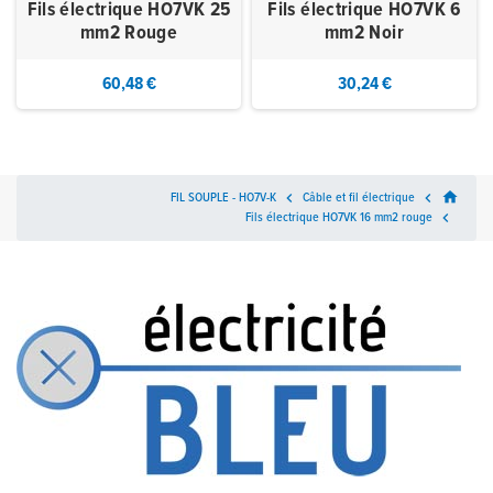
Fils électrique HO7VK 25
Fils électrique HO7VK 6
mm2 Rouge
mm2 Noir
60,48 €
30,24 €
home
FIL SOUPLE - HO7V-K

Câble et fil électrique

Fils électrique HO7VK 16 mm2 rouge
