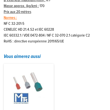
Ø extérieur maximum (mm) :
8.7
Masse approx. (kg/km) :
170
Prix aux 20 mètres
Normes :
NF C 32-201-5
CENELEC HD 21.4.S2 et IEC 60228
IEC 60332.1 / VDE 0472-804 / NF C 32-070 2.1 catégorie C2
RoHS : directive européenne 2011/65/UE
Vous aimerez aussi