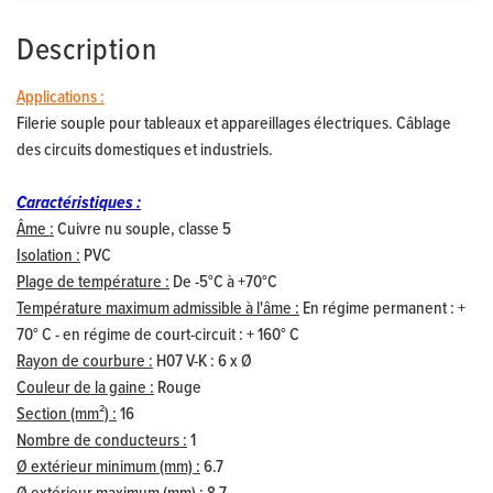
Description
Applications :
Filerie souple pour tableaux et appareillages électriques. Câblage
des circuits domestiques et industriels.
Caractéristiques :
Âme :
Cuivre nu souple, classe 5
Isolation :
PVC
Plage de température :
De -5°C à +70°C
Température maximum admissible à l'âme :
En régime permanent : +
70° C - en régime de court-circuit : + 160° C
Rayon de courbure :
H07 V-K : 6 x Ø
Couleur de la gaine :
Rouge
Section (mm²) :
16
Nombre de conducteurs :
1
Ø extérieur minimum (mm) :
6.7