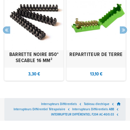
BARRETTE NOIRE 850°
REPARTITEUR DE TERRE
SECABLE 16 MM²
3,30 €
13,10 €
home
Interrupteurs Différentiels

Tableau électrique

Interrupteurs Différentiel Tétrapolaire

Interrupteurs Différentiels ABB

INTERRUPTEUR DIFFÉRENTIEL F204 AC-40/0.03
