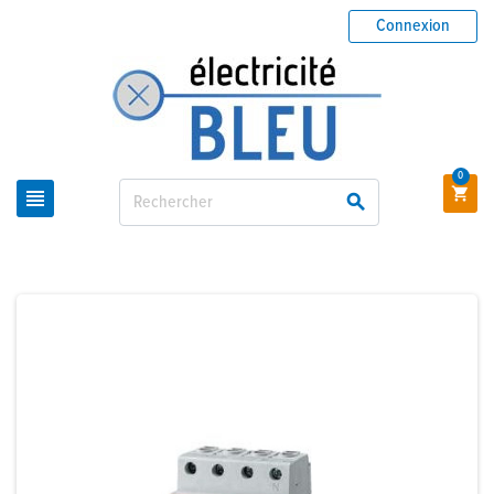
Connexion
0


