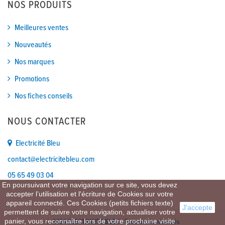
NOS PRODUITS
Meilleures ventes
Nouveautés
Nos marques
Promotions
Nos fiches conseils
NOUS CONTACTER
Electricité Bleu
contact@electricitebleu.com
05 65 49 03 04
En poursuivant votre navigation sur ce site, vous devez
accepter l’utilisation et l'écriture de Cookies sur votre
appareil connecté. Ces Cookies (petits fichiers texte)
J'accepte
permettent de suivre votre navigation, actualiser votre
panier, vous reconnaître lors de votre prochaine visite
© 2024 ELECTRICITE BLEU - Tous droits réservés