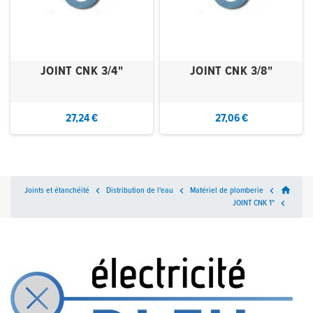
JOINT CNK 3/4"
JOINT CNK 3/8"
27,24 €
27,06 €
home
Joints et étanchéité

Distribution de l'eau

Matériel de plomberie

JOINT CNK 1"
