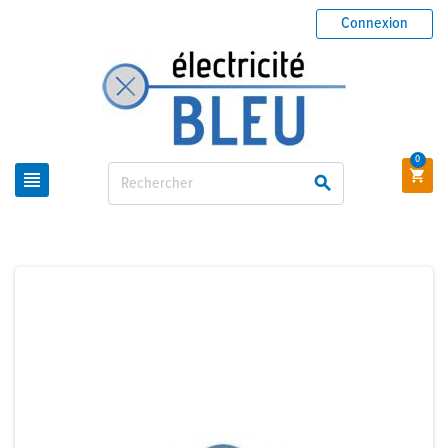
Connexion
0


