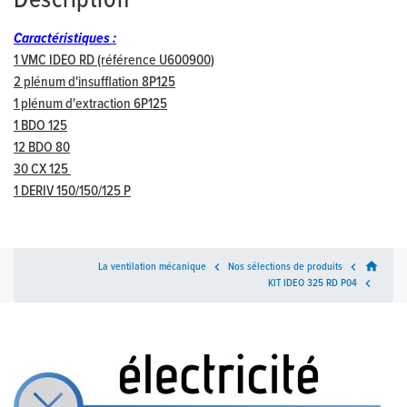
Description
Caractéristiques :
1 VMC IDEO RD (référence U600900)
2 plénum d'insufflation 8P125
1 plénum d'extraction 6P125
1 BDO 125
12 BDO 80
30 CX 125
1 DERIV 150/150/125 P
home
La ventilation mécanique

Nos sélections de produits

KIT IDEO 325 RD P04
