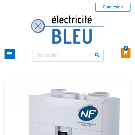
Connexion
0


