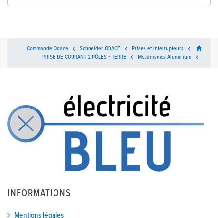
home
Commande Odace

Schneider ODACE

Prises et interrupteurs

PRISE DE COURANT 2 PÔLES + TERRE

Mécanismes Aluminium

INFORMATIONS
Mentions légales