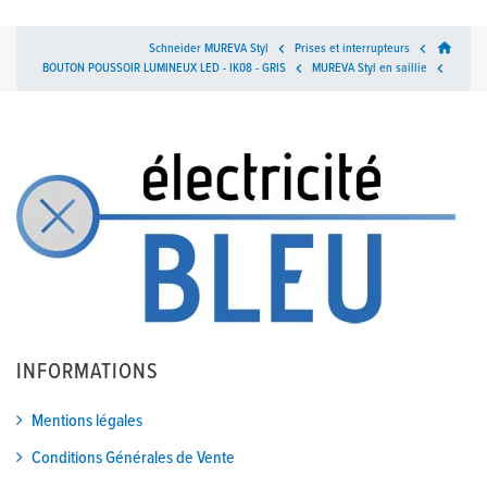
home
Schneider MUREVA Styl

Prises et interrupteurs

BOUTON POUSSOIR LUMINEUX LED - IK08 - GRIS

MUREVA Styl en saillie

INFORMATIONS
Mentions légales
Conditions Générales de Vente