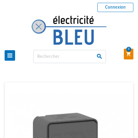
Connexion
0


