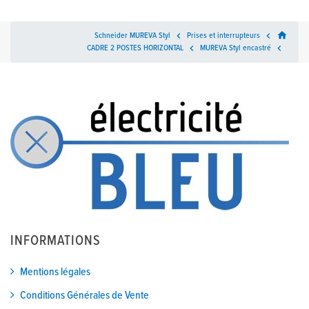
home
Schneider MUREVA Styl

Prises et interrupteurs

CADRE 2 POSTES HORIZONTAL

MUREVA Styl encastré

INFORMATIONS
Mentions légales
Conditions Générales de Vente