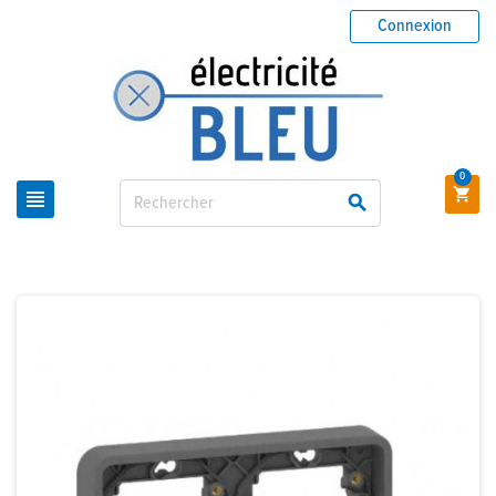
Connexion
0


