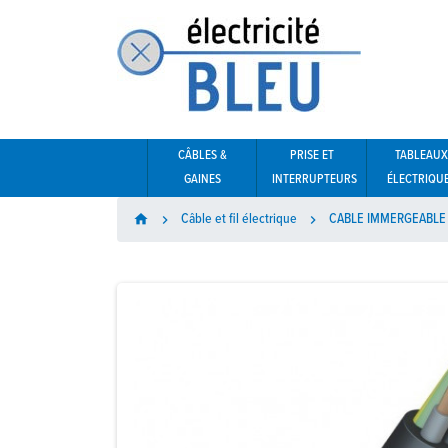
CÂBLES &
PRISE ET
TABLEAUX
GAINES
INTERRUPTEURS
ÉLECTRIQU
Câble et fil électrique
CABLE IMMERGEABLE
home

