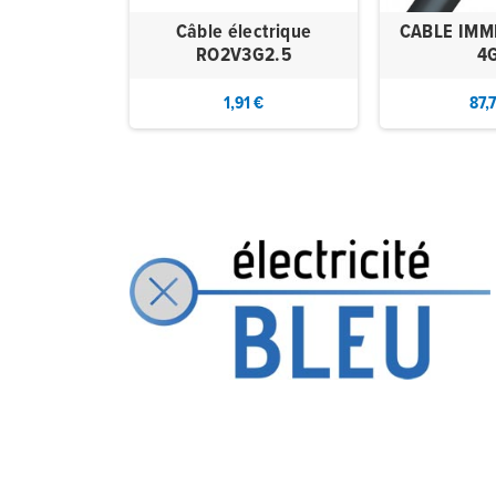
Câble électrique
CABLE IMM
RO2V3G2.5
4
1,91 €
87,