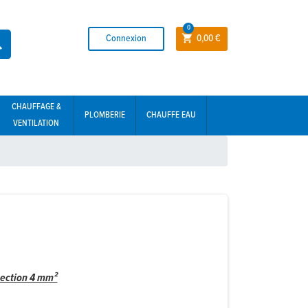
0
Connexion
0,00 €


CHAUFFAGE &
PLOMBERIE
CHAUFFE EAU
VENTILATION
 section 4 mm²