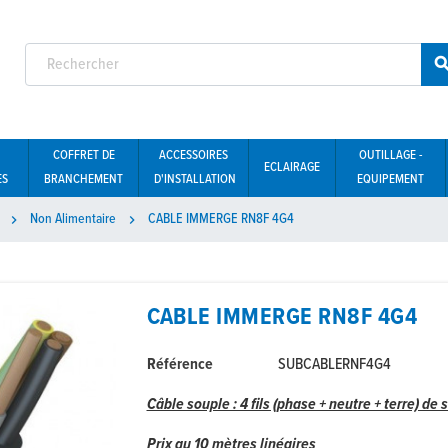
COFFRET DE
ACCESSOIRES
OUTILLAGE -
ECLAIRAGE
ES
BRANCHEMENT
D'INSTALLATION
EQUIPEMENT
Non Alimentaire
CABLE IMMERGE RN8F 4G4


CABLE IMMERGE RN8F 4G4
Référence
SUBCABLERNF4G4
Câble souple : 4 fils (phase + neutre + terre) de
Prix au 10 mètres linéaires