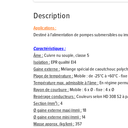
Description
Applications :
Destiné à l'alimentation de pompes submersibles ou imm
Caractéristiques :
Âme :
Cuivre nu souple, classe 5
Isolation :
EPR qualité EI4
Gaine externe :
Mélange spécial de caoutchouc polych
Plage de température :
Mobile : de -25°C à +60°C - fixe 
Température max. admissible à l'âme :
En régime perman
Rayon de courbure :
Mobile : 6 x Ø - fixe : 4 x Ø
Repérage conducteurs :
Couleurs selon HD 308 S2 à par
Section (mm²) :
4
Ø gaine externe maxi (mm) :
18
Ø gaine externe mini (mm) :
14
Masse approx. (kg/km) :
357