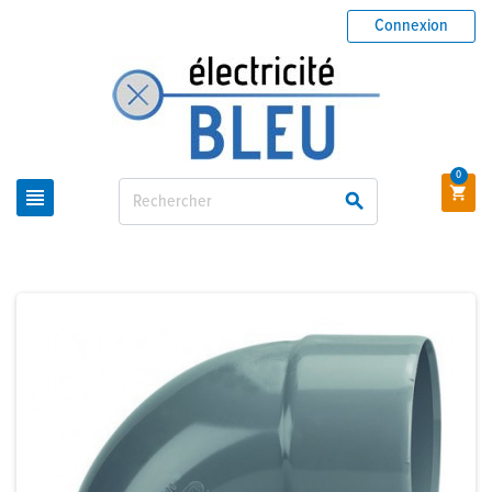
Connexion
0


