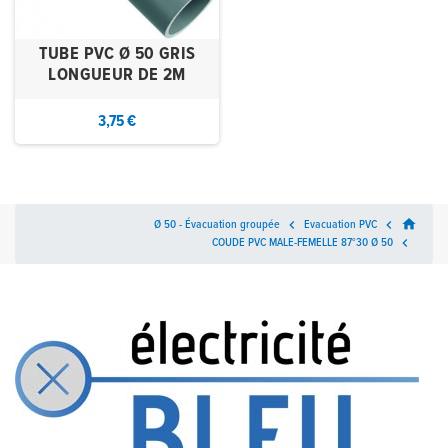
TUBE PVC Ø 50 GRIS
LONGUEUR DE 2M
3,75 €
home
Ø 50 - Évacuation groupée

Evacuation PVC

COUDE PVC MALE-FEMELLE 87°30 Ø 50
