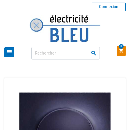
Connexion
0


