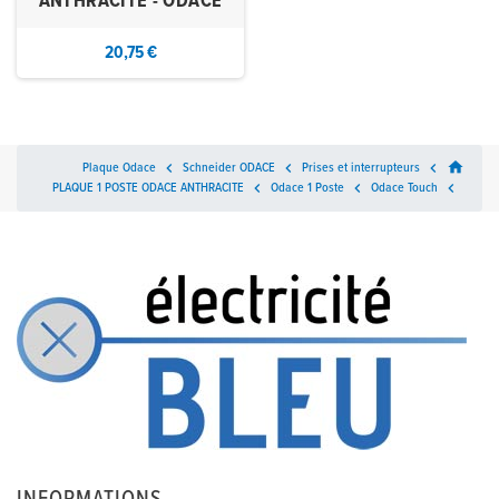
ANTHRACITE - ODACE
20,75 €
home
Plaque Odace

Schneider ODACE

Prises et interrupteurs

PLAQUE 1 POSTE ODACE ANTHRACITE

Odace 1 Poste

Odace Touch
