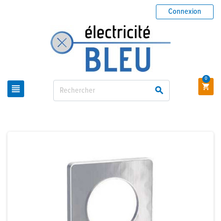
Connexion
0


