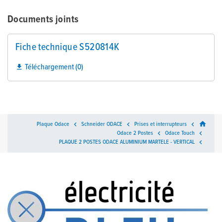
Documents joints
Fiche technique S520814K
Téléchargement (0)

home
Plaque Odace

Schneider ODACE

Prises et interrupteurs

Odace 2 Postes

Odace Touch

PLAQUE 2 POSTES ODACE ALUMINIUM MARTELE - VERTICAL
