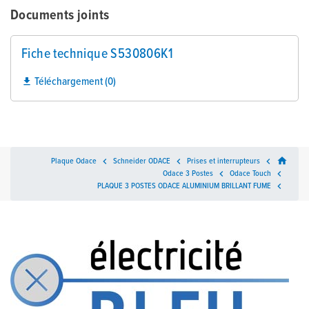
Documents joints
Fiche technique S530806K1
Téléchargement (0)

home
Plaque Odace

Schneider ODACE

Prises et interrupteurs

Odace 3 Postes

Odace Touch

PLAQUE 3 POSTES ODACE ALUMINIUM BRILLANT FUME
