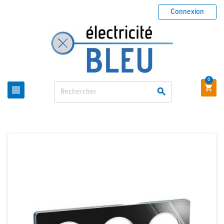
Connexion
0


