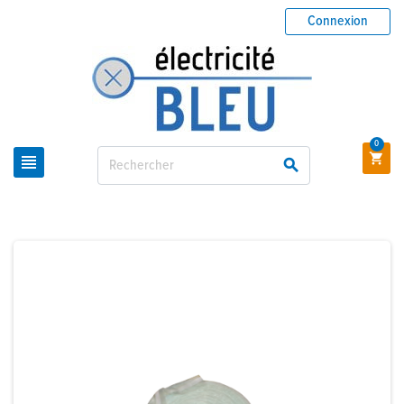
Connexion
0


