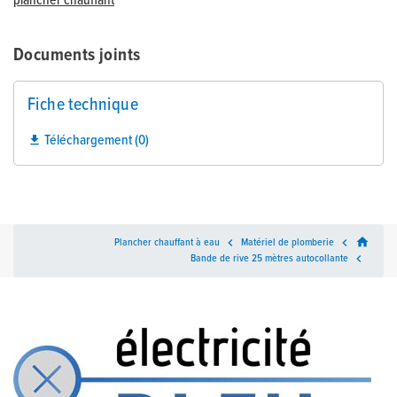
plancher chauffant
Documents joints
Fiche technique
Téléchargement (0)

home
Plancher chauffant à eau

Matériel de plomberie

Bande de rive 25 mètres autocollante
