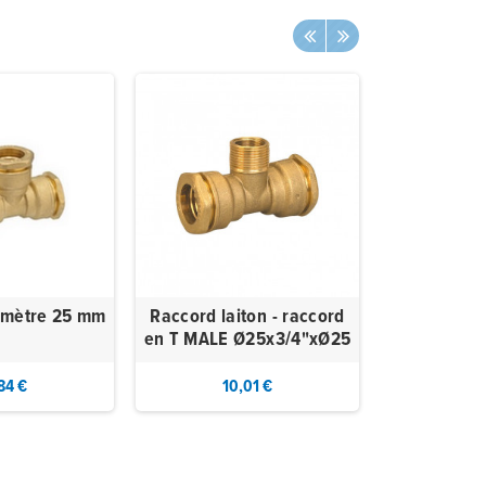
iamètre 25 mm
Raccord laiton - raccord
Raccord La
en T MALE Ø25x3/4"xØ25
coud
84 €
10,01 €
13