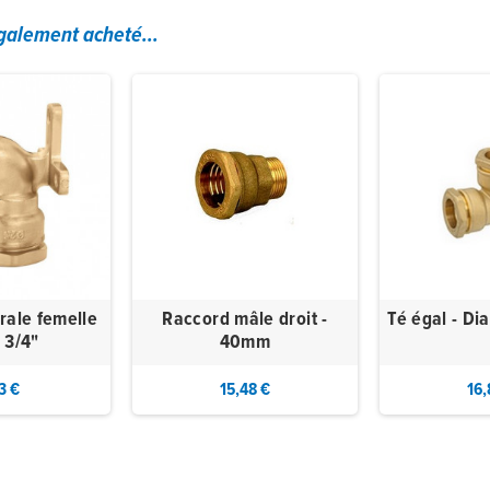
également acheté...
rale femelle
Raccord mâle droit -
Té égal - D
 3/4"
40mm
3 €
15,48 €
16,