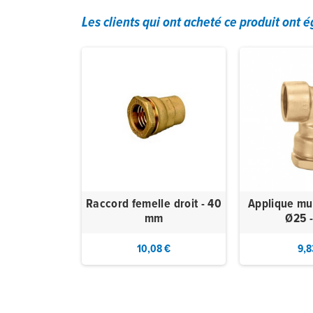
Les clients qui ont acheté ce produit ont 
on - manchon
Raccord femelle droit - 40
Applique mu
ement Ø25
mm
Ø25 -
0 €
10,08 €
9,8