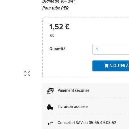
Diamètre 16 - 3/4"
Pour tube PER
1,52 €
TTC
Quantité
AJOUTER A


Paiement sécurisé
Livraison assurée
Conseil et SAV au 05.65.49.08.52