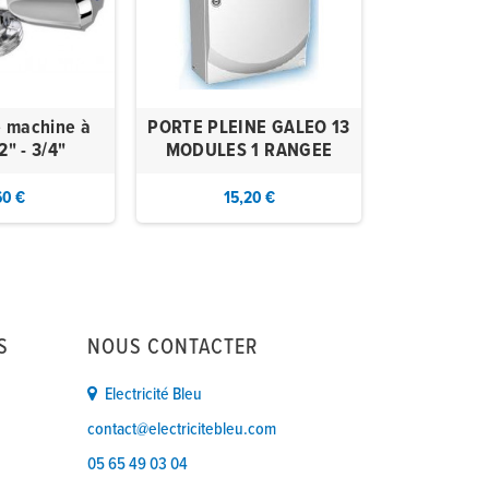
e machine à
PORTE PLEINE GALEO 13
RACCORD MA
2" - 3/4"
MODULES 1 RANGEE
-
60 €
15,20 €
2,
S
NOUS CONTACTER
Electricité Bleu
contact@electricitebleu.com
05 65 49 03 04