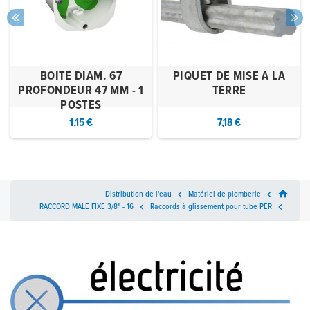
BOITE DIAM. 67
PIQUET DE MISE A LA
PROFONDEUR 47 MM - 1
TERRE
POSTES
1,15 €
7,18 €
home
Distribution de l'eau

Matériel de plomberie

RACCORD MALE FIXE 3/8" - 16

Raccords à glissement pour tube PER
