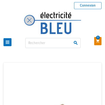
Connexion
0


