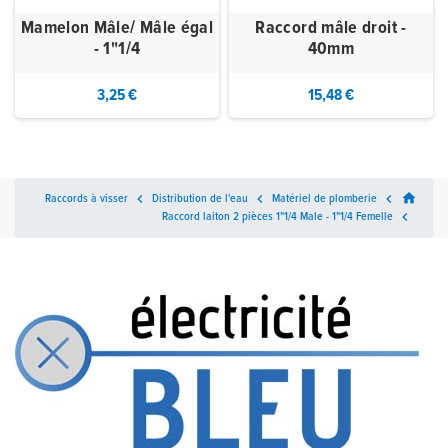
Mamelon Mâle/ Mâle égal
Raccord mâle droit -
- 1"1/4
40mm
3,25 €
15,48 €
home
Raccords à visser

Distribution de l'eau

Matériel de plomberie

Raccord laiton 2 pièces 1"1/4 Male - 1"1/4 Femelle
