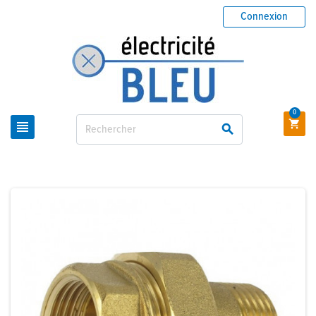
Connexion
0


