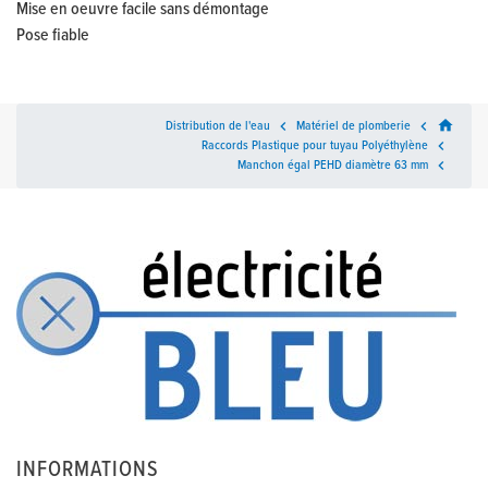
Mise en oeuvre facile sans démontage
Pose fiable
home
Distribution de l'eau

Matériel de plomberie

Raccords Plastique pour tuyau Polyéthylène

Manchon égal PEHD diamètre 63 mm

INFORMATIONS