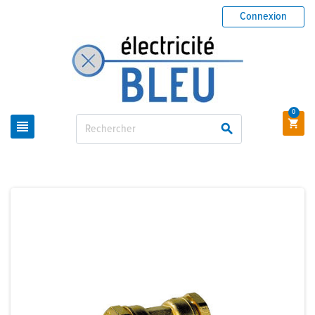
Connexion
0


