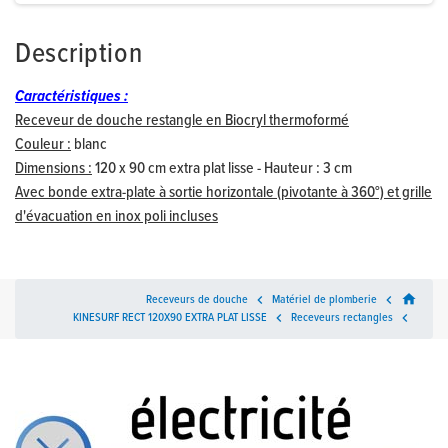
Description
Caractéristiques :
Receveur de douche restangle en Biocryl thermoformé
Couleur :
blanc
Dimensions :
120 x 90 cm extra plat lisse - Hauteur : 3 cm
Avec bonde extra-plate à sortie horizontale (pivotante à 360°) et grille
d'évacuation en inox poli incluses
home
Receveurs de douche

Matériel de plomberie

KINESURF RECT 120X90 EXTRA PLAT LISSE

Receveurs rectangles
