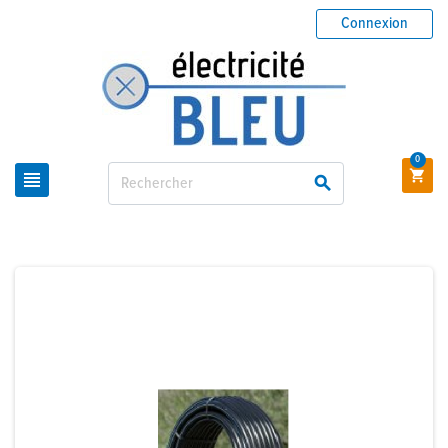
Connexion
0


