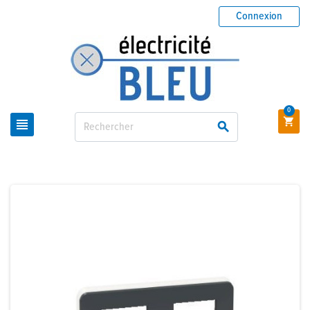
Connexion
0


