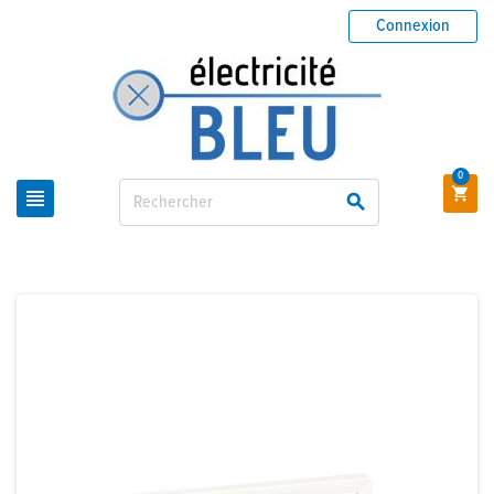
Connexion
0


