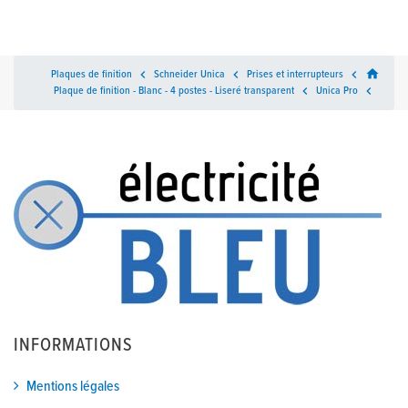
home
Plaques de finition

Schneider Unica

Prises et interrupteurs

Plaque de finition - Blanc - 4 postes - Liseré transparent

Unica Pro

INFORMATIONS
Mentions légales