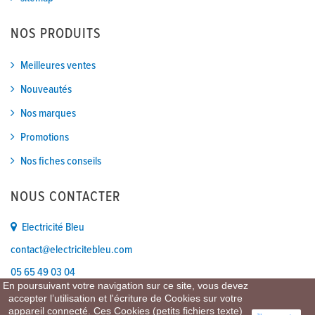
NOS PRODUITS
Meilleures ventes
Nouveautés
Nos marques
Promotions
Nos fiches conseils
NOUS CONTACTER
Electricité Bleu
contact@electricitebleu.com
05 65 49 03 04
En poursuivant votre navigation sur ce site, vous devez
accepter l’utilisation et l'écriture de Cookies sur votre
appareil connecté. Ces Cookies (petits fichiers texte)