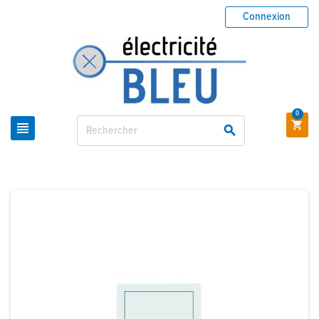
Connexion
0


