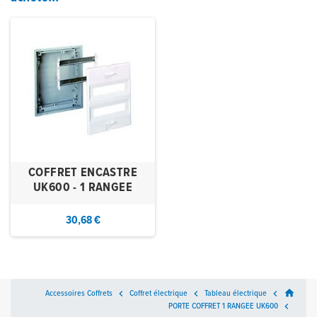
COFFRET ENCASTRE
UK600 - 1 RANGEE
30,68 €
home
Accessoires Coffrets

Coffret électrique

Tableau électrique

PORTE COFFRET 1 RANGEE UK600
